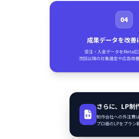
04
成果データを改善
受注・入金データをMeta
次回以降の対象選定や広告改
さらに、LP制
制作会社への外注費
プロ級のLPをプラ