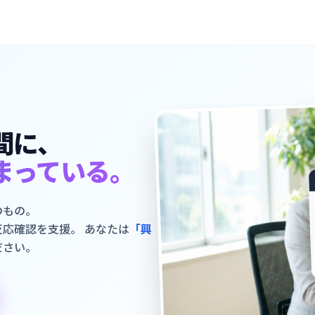
間に、
まっている。
のもの。
反応確認を支援。
あなたは
「興
ださい。