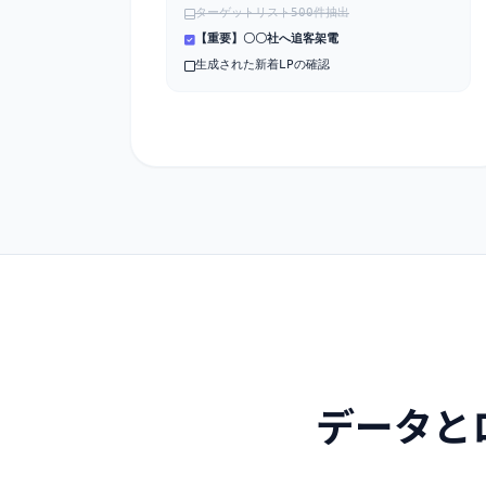
ターゲットリスト500件抽出
【重要】〇〇社へ追客架電
生成された新着LPの確認
データと